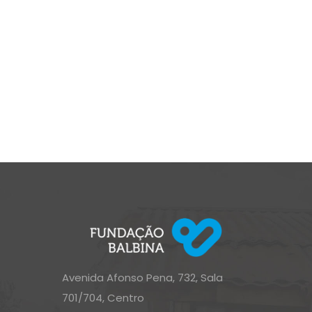
Avenida Afonso Pena, 732, Sala
701/704, Centro