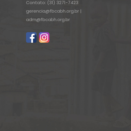
Contato: (31) 3271-7423
gerencia@fbcabh.org.br
|
adm@fbcabh.org.br