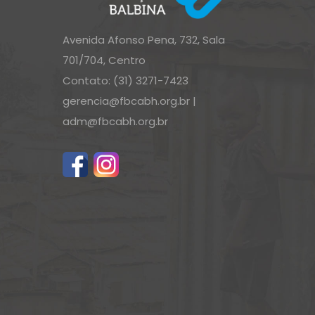
Avenida Afonso Pena, 732, Sala
701/704, Centro
Contato: (31) 3271-7423
gerencia@fbcabh.org.br
|
adm@fbcabh.org.br