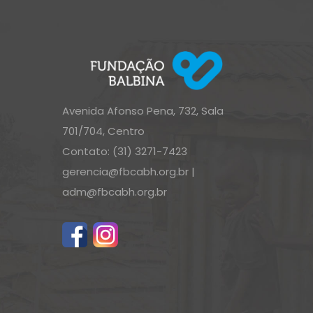
Avenida Afonso Pena, 732, Sala
701/704, Centro
Contato: (31) 3271-7423
gerencia@fbcabh.org.br
|
adm@fbcabh.org.br