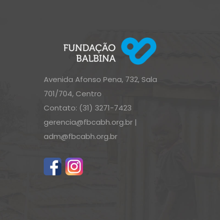
Avenida Afonso Pena, 732, Sala
701/704, Centro
Contato: (31) 3271-7423
gerencia@fbcabh.org.br
|
adm@fbcabh.org.br