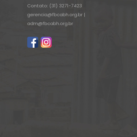
Contato: (31) 3271-7423
gerencia@fbcabh.org.br
|
adm@fbcabh.org.br