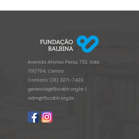
Avenida Afonso Pena, 732, Sala
701/704, Centro
Contato: (31) 3271-7423
gerencia@fbcabh.org.br
|
adm@fbcabh.org.br