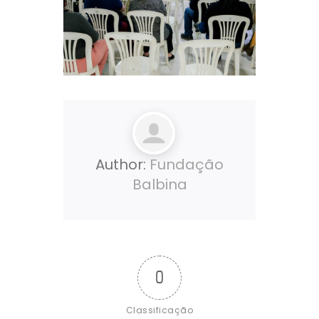
Author:
Fundação
Balbina
0
Classificação