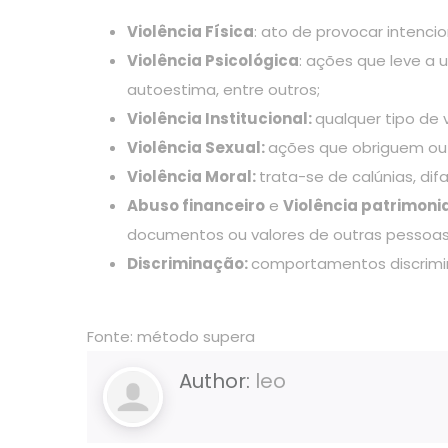
Violência Física
: ato de provocar intenci
Violência Psicológica
: ações que leve a 
autoestima, entre outros;
Violência Institucional:
qualquer tipo de 
Violência Sexual:
ações que obriguem outr
Violência Moral:
trata-se de calúnias, dif
Abuso financeiro
e
Violência patrimonia
documentos ou valores de outras pessoas
Discriminação:
comportamentos discrimina
Fonte: método supera
Author:
leo