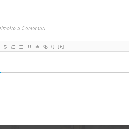
{}
[+]