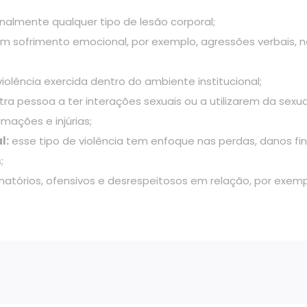
onalmente qualquer tipo de lesão corporal;
um sofrimento emocional, por exemplo, agressões verbais, n
violência exercida dentro do ambiente institucional;
a pessoa a ter interações sexuais ou a utilizarem da sexual
amações e injúrias;
l:
esse tipo de violência tem enfoque nas perdas, danos fina
;
tórios, ofensivos e desrespeitosos em relação, por exempl