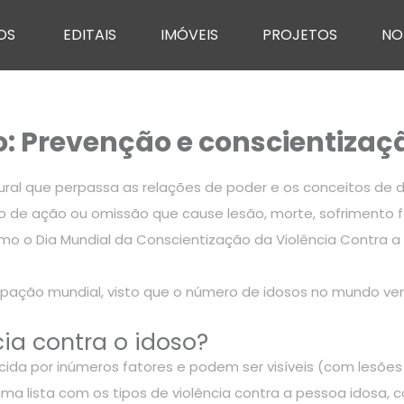
OS
EDITAIS
IMÓVEIS
PROJETOS
NO
so: Prevenção e conscientizaç
utural que perpassa as relações de poder e os conceitos 
po de ação ou omissão que cause lesão, morte, sofrimento fís
 como o Dia Mundial da Conscientização da Violência Contra 
upação mundial, visto que o número de idosos no mundo ve
cia contra o idoso?
cida por inúmeros fatores e podem ser visíveis (com lesões
ma lista com os tipos de violência contra a pessoa idosa, 