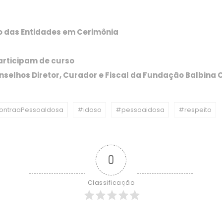
o das Entidades em Cerimônia
participam de curso
nselhos Diretor, Curador e Fiscal da Fundação Balbina 
ontraaPessoaIdosa
#idoso
#pessoaidosa
#respeito
0
Classificação