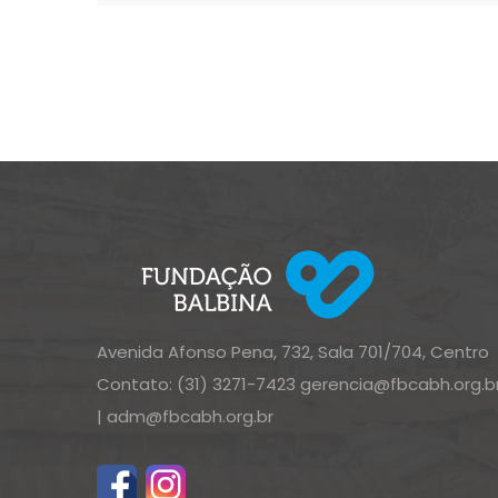
Avenida Afonso Pena, 732, Sala 701/704, Centro
Contato: (31) 3271-7423
gerencia@fbcabh.org.b
|
adm@fbcabh.org.br